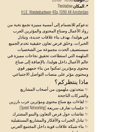
📍
المكان:
Theshadow
H.J.E. Wenckebachweg 49a, 1096 AK Amsterdam
ندعوكم للانضمام إلى أمسية مميزة تجمع نخبة من 
رواد الأعمال وصناع المحتوى والمؤثرين العرب 
في هولندا، بهدف بناء علاقات جديدة، وتبادل 
الخبرات، وخلق فرص تعاون حقيقية تخدم الجميع.
سيستضيف الحدث مجموعة من الشخصيات 
الملهمة التي استطاعت تحقيق نجاحات مميزة في 
عالم الأعمال داخل هولندا، بالإضافة إلى صناع 
محتوى ومؤثرين تمكنوا من بناء جمهور قوي 
ومحتوى مؤثر على منصات التواصل الاجتماعي.
ماذا ينتظركم؟
✨ متحدثون ملهمون من أصحاب المشاريع 
والشركات الناجحة
✨ لقاءات مع صناع محتوى ومؤثرين عرب بارزين
✨ جلسات تعارف سريعة (Speed Networking)
✨ نقاشات حول فرص التعاون والنمو المشترك
✨ تبادل الخبرات والأفكار والمشاريع المستقبلية
✨ بناء شبكة علاقات قوية داخل المجتمع العربي 