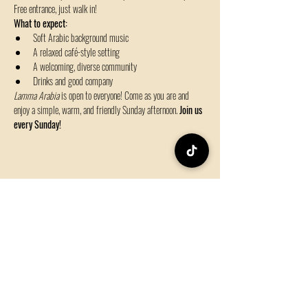
Free entrance, just walk in! 
What to expect:
Soft Arabic background music
A relaxed café-style setting
A welcoming, diverse community
Drinks and good company 
Lamma Arabia
 is open to everyone! Come as you are and 
enjoy a simple, warm, and friendly Sunday afternoon. 
Join us 
every Sunday!
Share