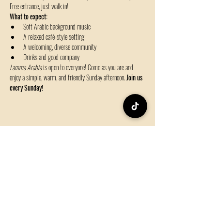
Free entrance, just walk in! 
What to expect:
Soft Arabic background music
A relaxed café-style setting
A welcoming, diverse community
Drinks and good company 
Lamma Arabia
 is open to everyone! Come as you are and 
enjoy a simple, warm, and friendly Sunday afternoon. 
Join us 
every Sunday!
Share