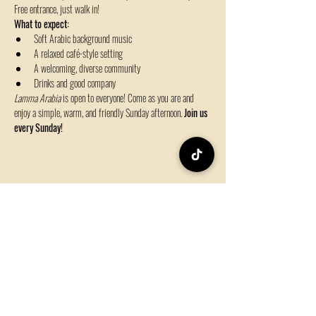
Free entrance, just walk in! 
What to expect:
Soft Arabic background music
A relaxed café-style setting
A welcoming, diverse community
Drinks and good company 
Lamma Arabia
 is open to everyone! Come as you are and 
enjoy a simple, warm, and friendly Sunday afternoon. 
Join us 
every Sunday!
Share