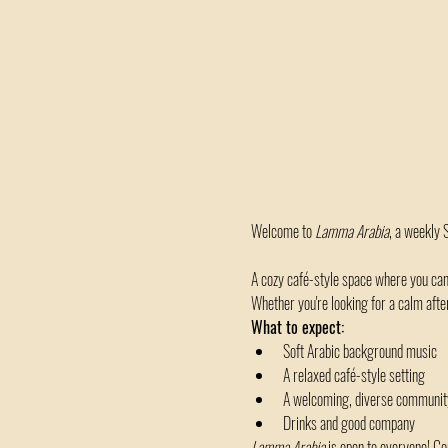
Welcome to 
Lamma Arabia
, a weekly 
A cozy café-style space where you can
Whether you're looking for a calm after
What to expect:
Soft Arabic background music
A relaxed café-style setting
A welcoming, diverse communit
Drinks and good company 
Lamma Arabia
 is open to everyone! C