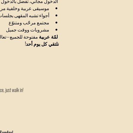
 الدخول مجاني، تفضل بالدخول  
موسيقى عربية وخلفية مري
أجواء تشبه المقهى بجلسا
مجتمع مرحّب ومتنوّع
مشروبات ووقت جميل
لمّة عربية
مفتوحة للجميع—تعالو.
نلتقي كل يوم أحد!
e, just walk in! 
 Sunday!