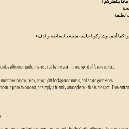
ماذا ينتظركم؟
حة
ت لطيفة
 ا كما أنتم، وشاركونا جلسة مليئة بالبساطة والدفء
Sunday afternoon gathering inspired by the warmth and spirit of Arabic culture.
 meet new people, relax, enjoy light background music, and share good vibes.
noon, a place to connect, or simply a friendly atmosphere - this is the spot.  Free entranc
y
ome as you are and enjoy a simple, warm, and friendly Sunday afternoon. 
Join us every