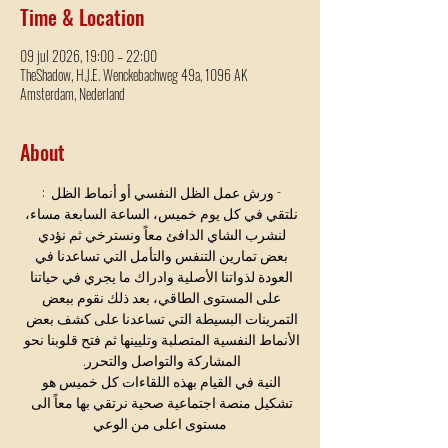
Time & Location
09 jul 2026, 19:00 – 22:00
TheShadow, H.J.E. Wenckebachweg 49a, 1096 AK
Amsterdam, Nederland
About
- ورش عمل الظل النفسي أو أنماط الظل  : 
نلتقي في كل يوم خميس، الساعة السابعة مساء، 
لنشرب الشاي الدافئ معاً ونسترخي ثم نؤدي 
بعض تمارين التنفس والتأمل التي تساعدنا في 
العودة لذواتنا الأصلية وادراك ما يجري في حياتنا 
على المستوى الطاقي، بعد ذلك نقوم ببعض 
التمرينات البسيطة التي تساعدنا على كشف بعض 
الأنماط النفسية المتصلبة وتليينها ثم فتح قلوبنا نحو 
المشاركة والتواصل والتحرر. 
النية في القيام بهذه اللقاءات كل خميس هو 
تشكيل منصة اجتماعية صحية نرتقي بها معاً الى 
مستوى اعلى من الوعي