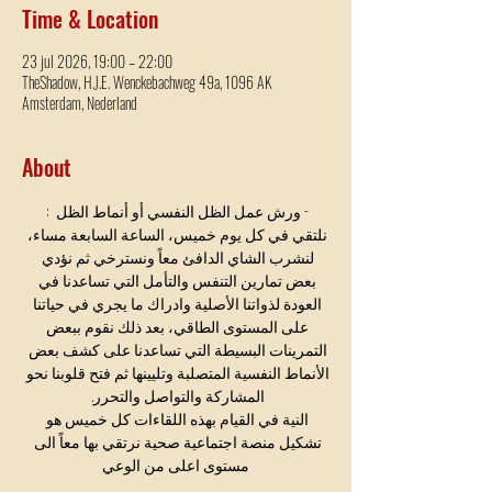
Time & Location
23 jul 2026, 19:00 – 22:00
TheShadow, H.J.E. Wenckebachweg 49a, 1096 AK
Amsterdam, Nederland
About
- ورش عمل الظل النفسي أو أنماط الظل  : 
نلتقي في كل يوم خميس، الساعة السابعة مساء، 
لنشرب الشاي الدافئ معاً ونسترخي ثم نؤدي 
بعض تمارين التنفس والتأمل التي تساعدنا في 
العودة لذواتنا الأصلية وادراك ما يجري في حياتنا 
على المستوى الطاقي، بعد ذلك نقوم ببعض 
التمرينات البسيطة التي تساعدنا على كشف بعض 
الأنماط النفسية المتصلبة وتليينها ثم فتح قلوبنا نحو 
المشاركة والتواصل والتحرر. 
النية في القيام بهذه اللقاءات كل خميس هو 
تشكيل منصة اجتماعية صحية نرتقي بها معاً الى 
مستوى اعلى من الوعي