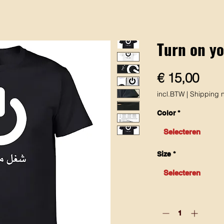
Turn on yo
Prijs
€ 15,00
incl.BTW
|
Shipping n
Color
*
Selecteren
Size
*
Selecteren
Aantal
*